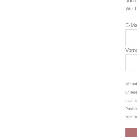
und 
Wir f
E-Ma
Vorn
Wir nu
unrege
nachha
Produk
zum Da