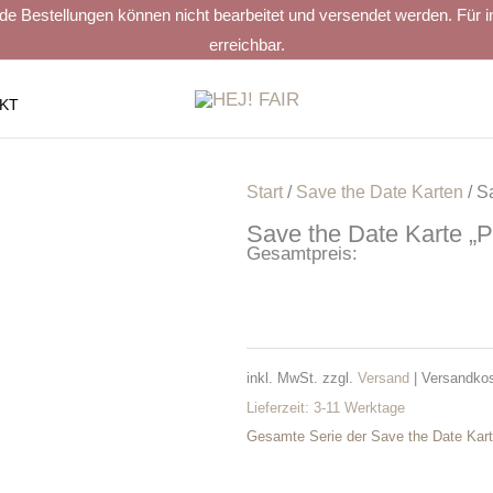
estellungen können nicht bearbeitet und versendet werden. Für indiv
erreichbar.
KT
Start
/
Save the Date Karten
/ S
Save the Date Karte „P
Gesamtpreis:
inkl. MwSt.
zzgl.
Versand
| Versandkos
Lieferzeit:
3-11 Werktage
Gesamte Serie der Save the Date Kart