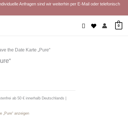
iduelle Anfragen sind wir weiterhin per E-Mail oder telefonisch
Suchen
0
ave the Date Karte „Pure“
ure“
tenfrei ab 50 € innerhalb Deutschlands |
e „Pure“ anzeigen