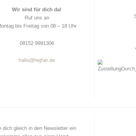
o
r
g
Wir sind für dich da!
o
e
r
k
s
a
Ruf uns an
t
m
ontag bis Freitag von 08 – 18 Uhr
08152 9991306
hallo@hejfair.de
 dich gleich in den Newsletter ein