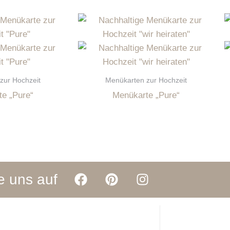
zur Hochzeit
Menükarten zur Hochzeit
e „Pure“
Menükarte „Pure“
F
P
I
e uns auf
a
i
n
c
n
s
e
t
t
b
e
a