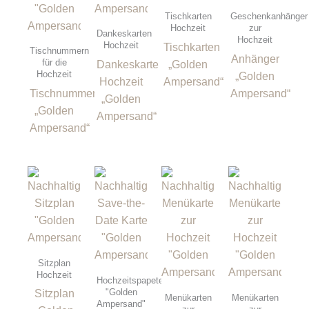
Tischkarten
Geschenkanhänger
Hochzeit
zur
Dankeskarten
Hochzeit
Hochzeit
Tischkarten
Tischnummern
Anhänger
für die
Dankeskarte
„Golden
Hochzeit
„Golden
Hochzeit
Ampersand“
Tischnummern
Ampersand“
„Golden
„Golden
Ampersand“
Ampersand“
Sitzplan
Hochzeit
Hochzeitspapeterie
"Golden
Sitzplan
Menükarten
Menükarten
Ampersand"