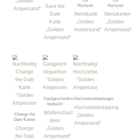
zur
zur
„Golden
Hochzeit
Hochzeit
Save the
Ampersand“
Date
Menükarte
Menükarten
Karte
„Golden
„Golden
„Golden
Ampersand“
Ampersand“
Ampersand“
Gastgeschenkverpackungen
Hochzeitseinladungen
bedruckt
Hochzeitseinladung
Würfelschachtel
Change the
„Golden
Date Karten
klein
Ampersand“
Change
„Golden
the Date
Ampersand“