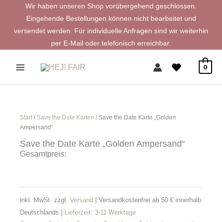
Zum
Wir haben unseren Shop vorübergehend geschlossen.
Inhalt
Eingehende Bestellungen können nicht bearbeitet und
springen
versendet werden. Für individuelle Anfragen sind wir weiterhin
per E-Mail oder telefonisch erreichbar.
0
Start
/
Save the Date Karten
/ Save the Date Karte „Golden
Ampersand“
Save the Date Karte „Golden Ampersand“
Gesamtpreis:
inkl. MwSt.
zzgl.
Versand
| Versandkostenfrei ab 50 € innerhalb
Deutschlands |
Lieferzeit:
3-11 Werktage