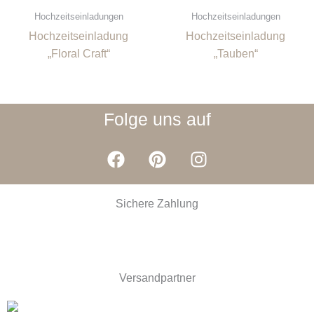
Hochzeitseinladungen
Hochzeitseinladungen
Hochzeitseinladung
Hochzeitseinladung
„Floral Craft“
„Tauben“
Folge uns auf
F
P
I
a
i
n
c
n
s
e
t
t
Sichere Zahlung
b
e
a
o
r
g
o
e
r
k
s
a
Versandpartner
t
m