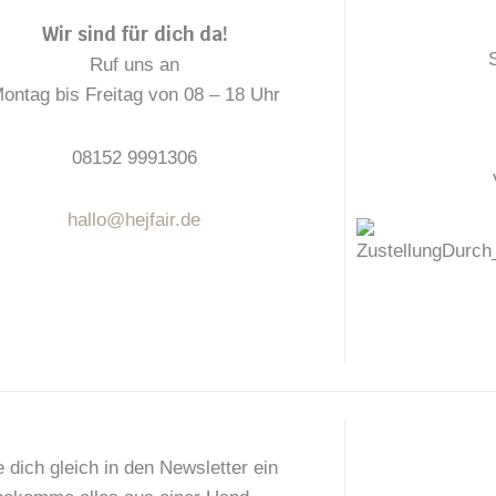
o
r
g
Wir sind für dich da!
o
e
r
k
s
a
Ruf uns an
t
m
ontag bis Freitag von 08 – 18 Uhr
08152 9991306
hallo@hejfair.de
 dich gleich in den Newsletter ein