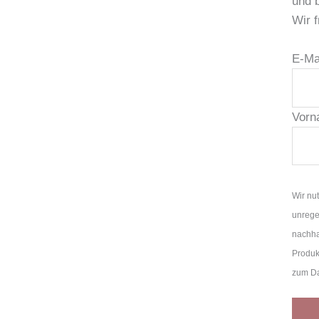
und 
Wir f
E-Ma
Vorn
Wir nu
unrege
nachha
Produk
zum Da