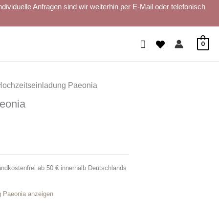
iduelle Anfragen sind wir weiterhin per E-Mail oder telefonisch
Suchen
0
Hochzeitseinladung Paeonia
eonia
andkostenfrei ab 50 € innerhalb Deutschlands
g Paeonia anzeigen