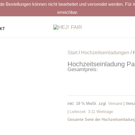
estellungen können nicht bearbeitet und versendet werden. Für indiv
erreichbar.
KT
Start
/
Hochzeitseinladungen
/ 
Hochzeitseinladung Pa
Gesamtpreis:
inkl. 19 % MwSt.
zzgl.
Versand
| Vers
|
Lieferzeit:
3-11 Werktage
Gesamte Serie der Hochzeitseinladun