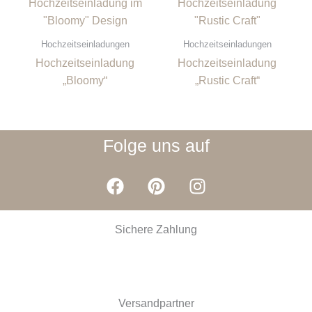
Hochzeitseinladungen
Hochzeitseinladungen
Hochzeitseinladung
Hochzeitseinladung
„Bloomy“
„Rustic Craft“
Folge uns auf
F
P
I
a
i
n
c
n
s
e
t
t
Sichere Zahlung
b
e
a
o
r
g
o
e
r
k
s
a
Versandpartner