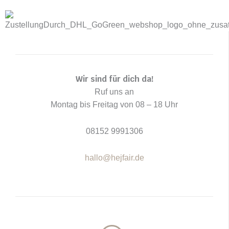
t
m
Wir sind für dich da!
Ruf uns an
Montag bis Freitag von 08 – 18 Uhr
08152 9991306
hallo@hejfair.de