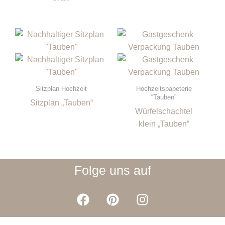
Sitzplan Hochzeit
Hochzeitspapeterie
“Tauben”
Sitzplan „Tauben“
Würfelschachtel
klein „Tauben“
Folge uns auf
F
P
I
a
i
n
c
n
s