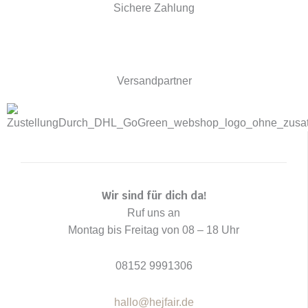
e
t
t
Sichere Zahlung
b
e
a
o
r
g
o
e
r
k
s
a
Versandpartner
t
m
Wir sind für dich da!
Ruf uns an
Montag bis Freitag von 08 – 18 Uhr
08152 9991306
hallo@hejfair.de