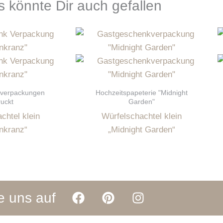
 könnte Dir auch gefallen
verpackungen
Hochzeitspapeterie "Midnight
uckt
Garden"
chtel klein
Würfelschachtel klein
nkranz“
„Midnight Garden“
F
P
I
e uns auf
a
i
n
c
n
s