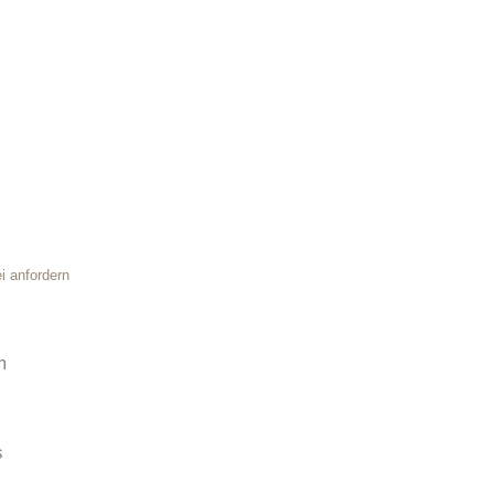
i anfordern
m
s