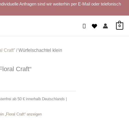
iduelle Anfragen sind wir weiterhin per E-Mail oder telefonisch
Suchen
0
l Craft”
/ Würfelschachtel klein
loral Craft“
tenfrei ab 50 € innerhalb Deutschlands |
n „Floral Craft“ anzeigen