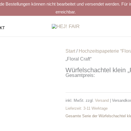
estellungen können nicht bearbeitet und versendet werden. Für indiv
erreichbar.
KT
Start
/
Hochzeitspapeterie “Flora
„Floral Craft“
Würfelschachtel klein „F
Gesamtpreis:
inkl. MwSt.
zzgl.
Versand
| Versandkos
Lieferzeit:
3-11 Werktage
Gesamte Serie der Würfelschachtel klei