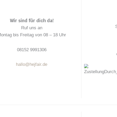
e
t
t
b
e
a
o
r
g
Wir sind für dich da!
o
e
r
k
s
a
Ruf uns an
t
m
ontag bis Freitag von 08 – 18 Uhr
08152 9991306
hallo@hejfair.de