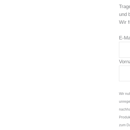
Trage
und 
Wir f
E-Ma
Vorn
Wir nu
unrege
nachha
Produk
zum Da