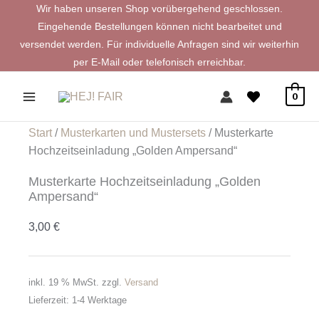
Zum
Wir haben unseren Shop vorübergehend geschlossen.
Inhalt
Eingehende Bestellungen können nicht bearbeitet und
springen
versendet werden. Für individuelle Anfragen sind wir weiterhin
per E-Mail oder telefonisch erreichbar.
0
Start
/
Musterkarten und Mustersets
/ Musterkarte
Hochzeitseinladung „Golden Ampersand“
Musterkarte Hochzeitseinladung „Golden
Ampersand“
3,00
€
inkl. 19 % MwSt.
zzgl.
Versand
Lieferzeit:
1-4 Werktage