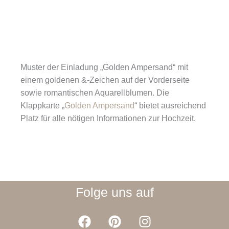
Muster der Einladung „Golden Ampersand“ mit
einem goldenen &-Zeichen auf der Vorderseite
sowie romantischen Aquarellblumen. Die
Klappkarte „
Golden Ampersand
“ bietet ausreichend
Platz für alle nötigen Informationen zur Hochzeit.
Folge uns auf
F
P
I
a
i
n