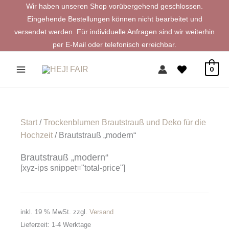
Zum
Wir haben unseren Shop vorübergehend geschlossen.
Inhalt
Eingehende Bestellungen können nicht bearbeitet und
springen
versendet werden. Für individuelle Anfragen sind wir weiterhin
per E-Mail oder telefonisch erreichbar.
0
Start
/
Trockenblumen Brautstrauß und Deko für die
Hochzeit
/ Brautstrauß „modern“
Brautstrauß „modern“
[xyz-ips snippet="total-price"]
inkl. 19 % MwSt.
zzgl.
Versand
Lieferzeit:
1-4 Werktage