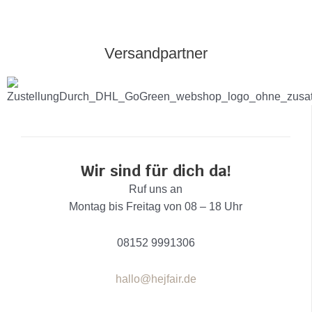
o
r
g
o
e
r
k
s
a
Versandpartner
t
m
Wir sind für dich da!
Ruf uns an
Montag bis Freitag von 08 – 18 Uhr
08152 9991306
hallo@hejfair.de