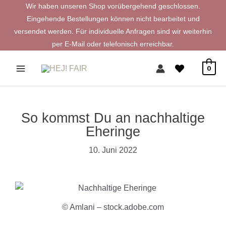
Zum
Wir haben unseren Shop vorübergehend geschlossen.
Inhalt
Eingehende Bestellungen können nicht bearbeitet und
springen
versendet werden. Für individuelle Anfragen sind wir weiterhin
per E-Mail oder telefonisch erreichbar.
0
So kommst Du an nachhaltige
Eheringe
10. Juni 2022
© Amlani – stock.adobe.com