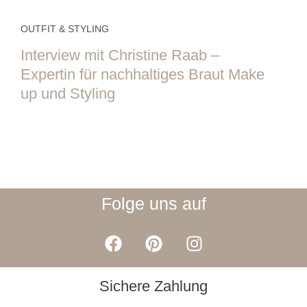
OUTFIT & STYLING
Interview mit Christine Raab –
Expertin für nachhaltiges Braut Make
up und Styling
Folge uns auf
F
P
I
a
i
n
c
n
s
e
t
t
Sichere Zahlung
b
e
a