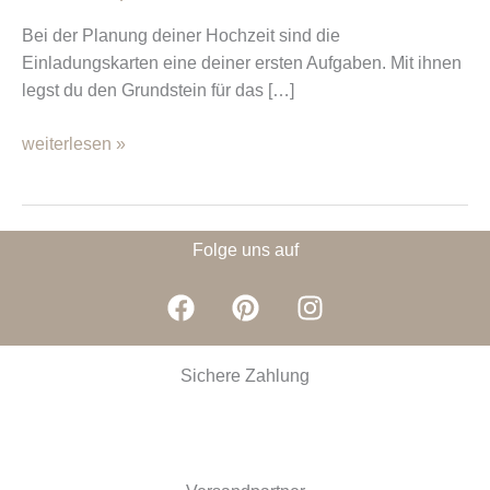
die
Bei der Planung deiner Hochzeit sind die
Umwelt
Einladungskarten eine deiner ersten Aufgaben. Mit ihnen
mitplanen
legst du den Grundstein für das […]
weiterlesen »
Folge uns auf
F
P
I
a
i
n
c
n
s
e
t
t
Sichere Zahlung
b
e
a
o
r
g
o
e
r
k
s
a