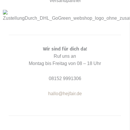
Versandpartner
t
m
Wir sind für dich da!
Ruf uns an
Montag bis Freitag von 08 – 18 Uhr
08152 9991306
hallo@hejfair.de