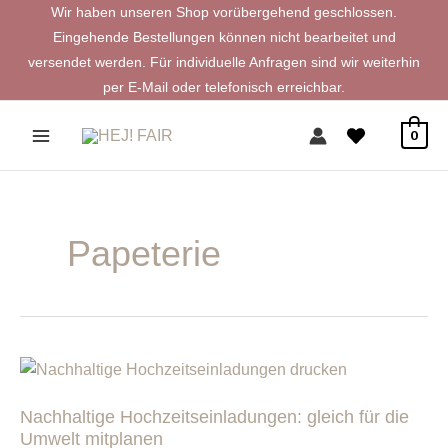
Zum
Wir haben unseren Shop vorübergehend geschlossen.
Inhalt
Eingehende Bestellungen können nicht bearbeitet und
springen
versendet werden. Für individuelle Anfragen sind wir weiterhin
per E-Mail oder telefonisch erreichbar.
0
Papeterie
Nachhaltige
Hochzeitseinladungen:
Nachhaltige Hochzeitseinladungen: gleich für die
gleich
Umwelt mitplanen
für